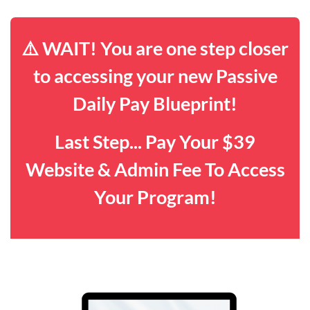
⚠️ WAIT! You are one step closer
to accessing your new Passive
Daily Pay Blueprint!
Last Step... Pay Your $39
Website & Admin Fee To Access
Your Program!