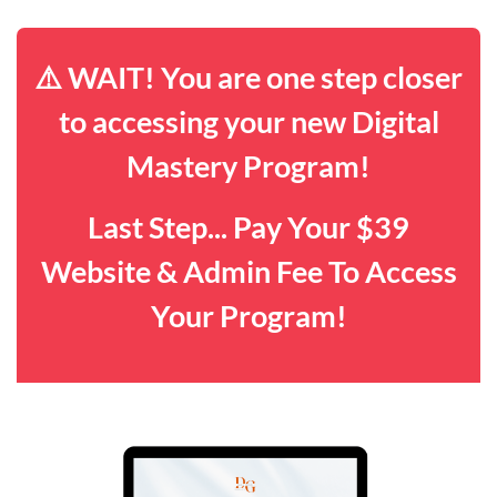
⚠️ WAIT! You are one step closer
to accessing your new Digital
Mastery Program!
Last Step... Pay Your $39
Website & Admin Fee To Access
Your Program!