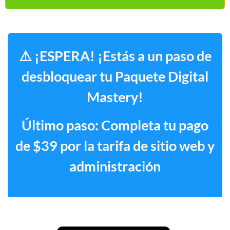
⚠️ ¡ESPERA! ¡Estás a un paso de
desbloquear tu Paquete Digital
Mastery!
Último paso: Completa tu pago
de $39 por la tarifa de sitio web y
administración